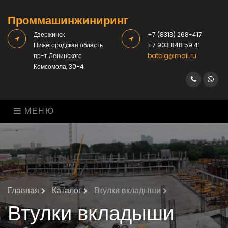
Проммашинжиниринг
Дзержинск
+7 (8313) 268-417
Нижегородская область
+7 903 848 59 41
пр-т Ленинского
batbig@mail.ru
Комсомола, 30-4
Viber
What
МЕНЮ
Главная
Каталог
Втулки вкладыши
Втулки вкладыши