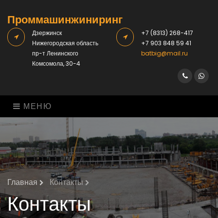
Проммашинжиниринг
Дзержинск
+7 (8313) 268-417
Нижегородская область
+7 903 848 59 41
пр-т Ленинского
batbig@mail.ru
Комсомола, 30-4
Viber
What
МЕНЮ
Главная
Контакты
Контакты